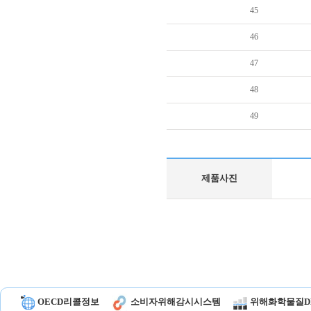
45
46
47
48
49
제품사진
OECD리콜정보
소비자위해감시시스템
위해화학물질D