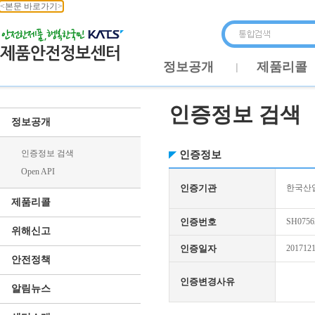
<본문 바로가기>
정보공개
제품리콜
인증정보 검색
정보공개
인증정보 검색
인증정보
Open API
인증기관
한국산업
제품리콜
인증번호
SH0756
위해신고
인증일자
201712
안전정책
인증변경사유
알림뉴스