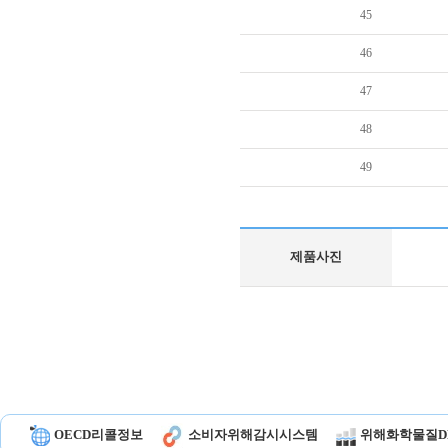
45
46
47
48
49
제품사진
OECD리콜정보
소비자위해감시시스템
위해화학물질D