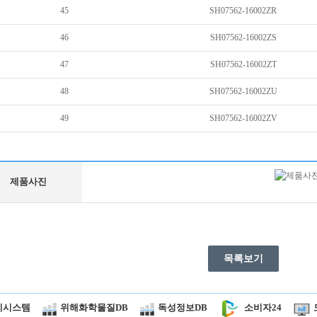
45
SH07562-16002ZR
46
SH07562-16002ZS
47
SH07562-16002ZT
48
SH07562-16002ZU
49
SH07562-16002ZV
제품사진
목록보기
시시스템
위해화학물질DB
독성정보DB
소비자24