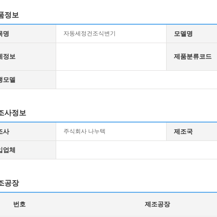
품정보
목명
자동세정건조식변기
모델명
세정보
제품분류코드
생모델
조사정보
조사
주식회사 나누텍
제조국
입업체
조공장
번호
제조공장