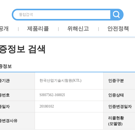
공개
제품리콜
위해신고
안전정책
증정보 검색
증정보
증기관
한국산업기술시험원(KTL)
인증구분
증번호
SH07562-16002I
인증상태
증일자
20180102
인증변경일자
리콜현황
증변경사유
(모델명)