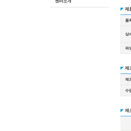
센터소개
제
품
상
파
제
제
수
제