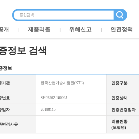
공개
제품리콜
위해신고
안전정책
증정보 검색
증정보
증기관
한국산업기술시험원(KTL)
인증구분
증번호
SH07562-16002J
인증상태
증일자
20180115
인증변경일자
리콜현황
증변경사유
(모델명)