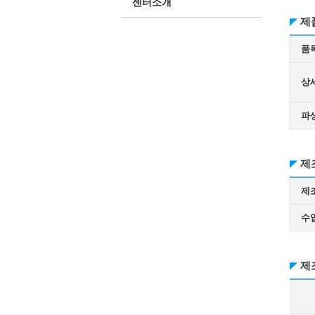
센터소개
제
품
상
파
제
제
수
제