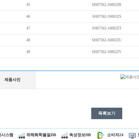
45
SH07562-16002ZR
46
SH07562-16002ZS
47
SH07562-16002ZT
48
SH07562-16002ZU
49
SH07562-16002ZV
제품사진
목록보기
시시스템
위해화학물질DB
독성정보DB
소비자24