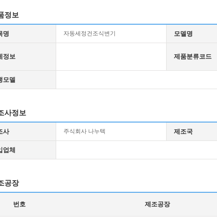
품정보
목명
자동세정건조식변기
모델명
세정보
제품분류코드
생모델
조사정보
조사
주식회사 나누텍
제조국
입업체
조공장
번호
제조공장