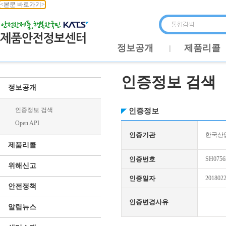
<본문 바로가기>
정보공개
제품리콜
인증정보 검색
정보공개
인증정보 검색
인증정보
Open API
인증기관
한국산업
제품리콜
인증번호
SH0756
위해신고
인증일자
201802
안전정책
인증변경사유
알림뉴스