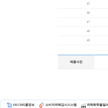
45
46
47
48
49
제품사진
OECD리콜정보
소비자위해감시시스템
위해화학물질D