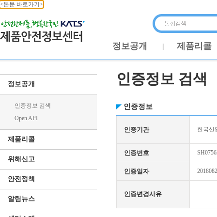
<본문 바로가기>
정보공개
제품리콜
인증정보 검색
정보공개
인증정보 검색
인증정보
Open API
인증기관
한국산업
제품리콜
인증번호
SH0756
위해신고
인증일자
201808
안전정책
인증변경사유
알림뉴스