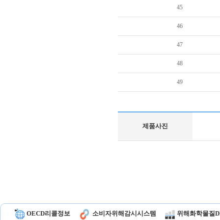
45
46
47
48
49
제품사진
OECD리콜정보
소비자위해감시시스템
위해화학물질D