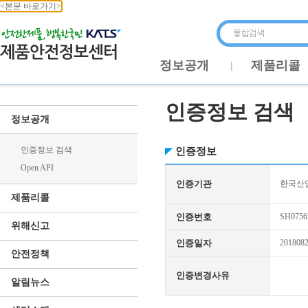
<본문 바로가기>
정보공개
제품리콜
인증정보 검색
정보공개
인증정보 검색
인증정보
Open API
인증기관
한국산업
제품리콜
인증번호
SH0756
위해신고
인증일자
201808
안전정책
인증변경사유
알림뉴스