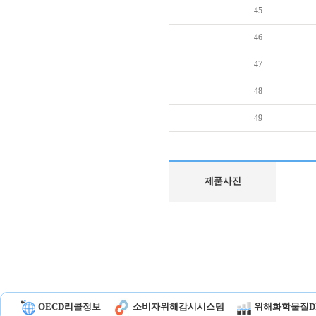
45
46
47
48
49
제품사진
OECD리콜정보
소비자위해감시시스템
위해화학물질D