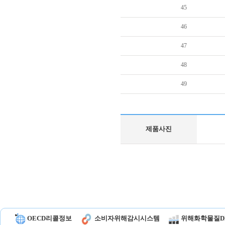
45
46
47
48
49
제품사진
OECD리콜정보
소비자위해감시시스템
위해화학물질D