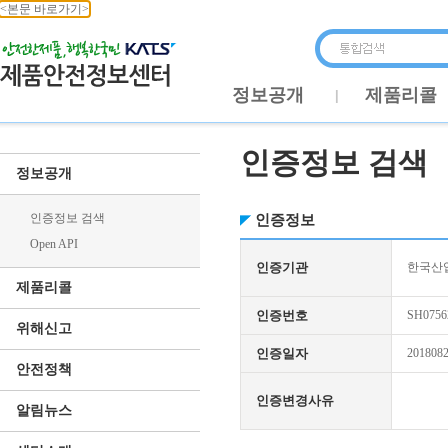
<본문 바로가기>
정보공개
제품리콜
인증정보 검색
정보공개
인증정보 검색
인증정보
Open API
인증기관
한국산업
제품리콜
인증번호
SH0756
위해신고
인증일자
201808
안전정책
인증변경사유
알림뉴스