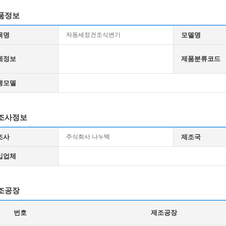
품정보
목명
자동세정건조식변기
모델명
세정보
제품분류코드
생모델
조사정보
조사
주식회사 나누텍
제조국
입업체
조공장
번호
제조공장