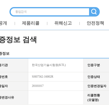
공개
제품리콜
위해신고
안전정책
증정보 검색
증정보
증기관
한국산업기술시험원(KTL)
인증구분
증번호
SH07562-16002R
인증상태
증일자
20181017
인증변경일자
리콜현황
증변경사유
(모델명)