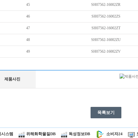
45
SH07562-16002ZR
46
SH07562-16002ZS
47
SH07562-16002ZT
48
SH07562-16002ZU
49
SH07562-16002ZV
제품사진
목록보기
시시스템
위해화학물질DB
독성정보DB
소비자24