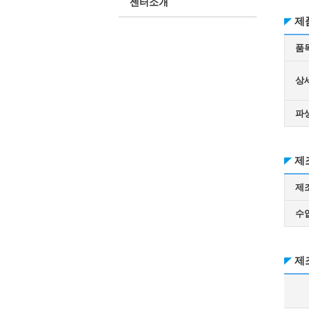
센터소개
제
품
상
파
제
제
수
제