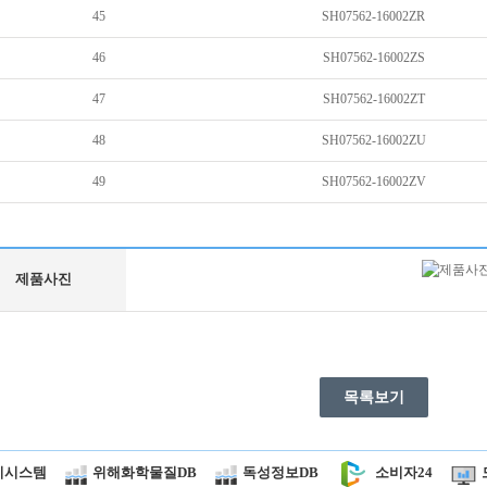
45
SH07562-16002ZR
46
SH07562-16002ZS
47
SH07562-16002ZT
48
SH07562-16002ZU
49
SH07562-16002ZV
제품사진
목록보기
시시스템
위해화학물질DB
독성정보DB
소비자24