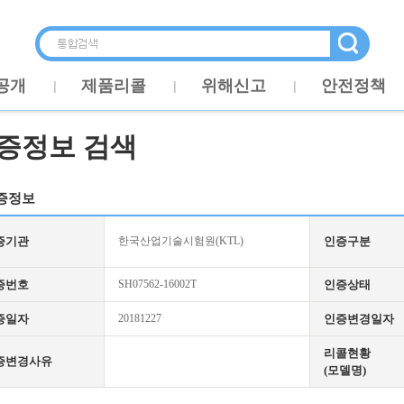
공개
제품리콜
위해신고
안전정책
증정보 검색
증정보
증기관
한국산업기술시험원(KTL)
인증구분
증번호
SH07562-16002T
인증상태
증일자
20181227
인증변경일자
리콜현황
증변경사유
(모델명)