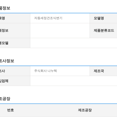
품정보
목명
자동세정건조식변기
모델명
세정보
제품분류코드
생모델
조사정보
조사
주식회사 나누텍
제조국
입업체
조공장
번호
제조공장