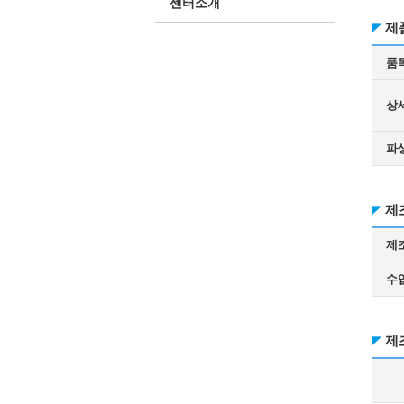
센터소개
제
품
상
파
제
제
수
제