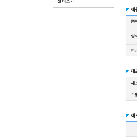
센터소개
제
품
상
파
제
제
수
제