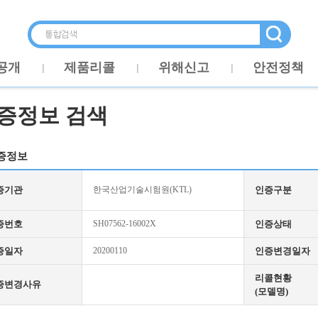
공개
제품리콜
위해신고
안전정책
증정보 검색
증정보
증기관
한국산업기술시험원(KTL)
인증구분
증번호
SH07562-16002X
인증상태
증일자
20200110
인증변경일자
리콜현황
증변경사유
(모델명)