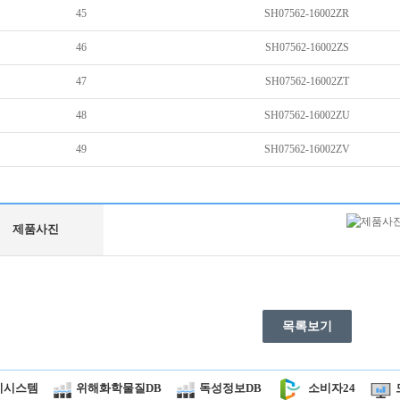
45
SH07562-16002ZR
46
SH07562-16002ZS
47
SH07562-16002ZT
48
SH07562-16002ZU
49
SH07562-16002ZV
제품사진
목록보기
시시스템
위해화학물질DB
독성정보DB
소비자24