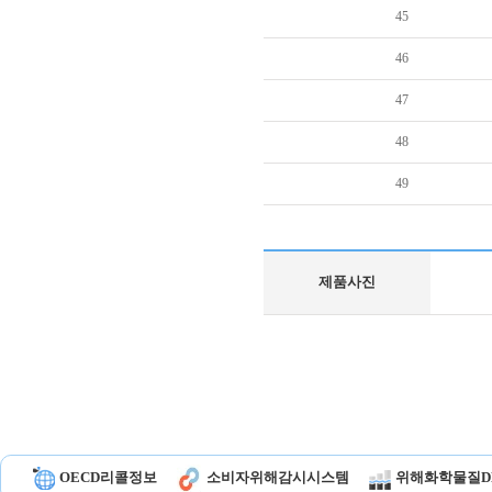
45
46
47
48
49
제품사진
OECD리콜정보
소비자위해감시시스템
위해화학물질D