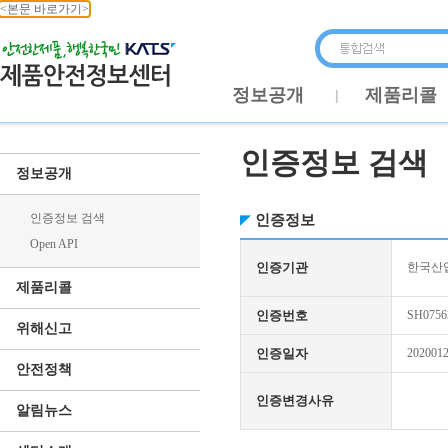
<본문 바로가기>
정보공개
제품리콜
인증정보 검색
정보공개
인증정보 검색
인증정보
Open API
인증기관
한국산업
제품리콜
인증번호
SH0756
위해신고
인증일자
202001
안전정책
인증변경사유
알림뉴스