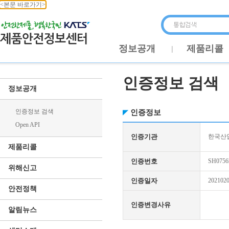
<본문 바로가기>
정보공개
제품리콜
인증정보 검색
정보공개
인증정보 검색
인증정보
Open API
인증기관
한국산업
제품리콜
인증번호
SH0756
위해신고
인증일자
202102
안전정책
인증변경사유
알림뉴스