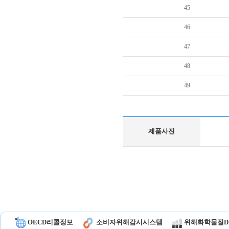
45
46
47
48
49
제품사진
OECD리콜정보
소비자위해감시시스템
위해화학물질D