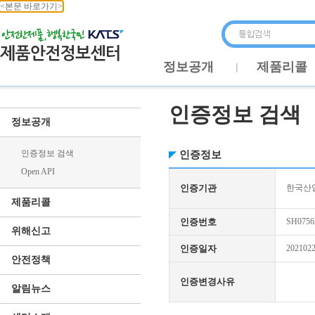
<본문 바로가기>
정보공개
제품리콜
인증정보 검색
정보공개
인증정보 검색
인증정보
Open API
인증기관
한국산업
제품리콜
인증번호
SH0756
위해신고
인증일자
202102
안전정책
인증변경사유
알림뉴스