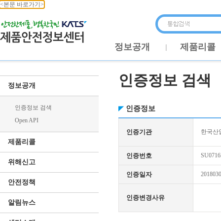
<본문 바로가기>
정보공개
제품리콜
인증정보 검색
정보공개
인증정보 검색
인증정보
Open API
인증기관
한국산업
제품리콜
인증번호
SU0716
위해신고
인증일자
201803
안전정책
인증변경사유
알림뉴스