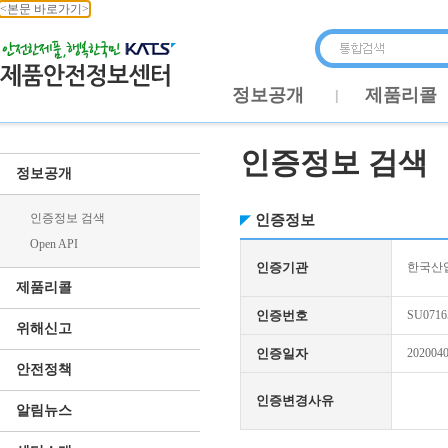
<본문 바로가기>
정보공개
제품리콜
인증정보 검색
정보공개
인증정보 검색
인증정보
Open API
인증기관
한국산업
제품리콜
인증번호
SU0716
위해신고
인증일자
202004
안전정책
인증변경사유
알림뉴스