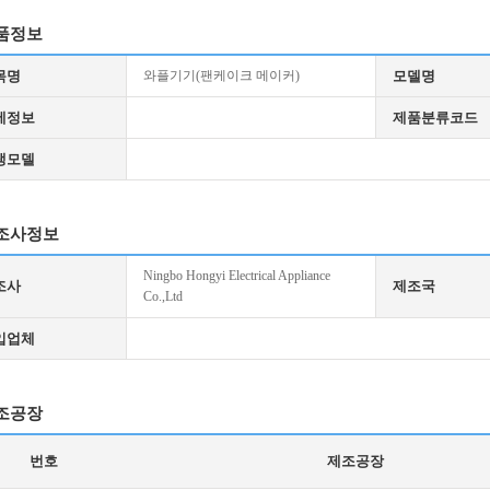
품정보
목명
와플기기(팬케이크 메이커)
모델명
세정보
제품분류코드
생모델
조사정보
Ningbo Hongyi Electrical Appliance
조사
제조국
Co.,Ltd
입업체
조공장
번호
제조공장