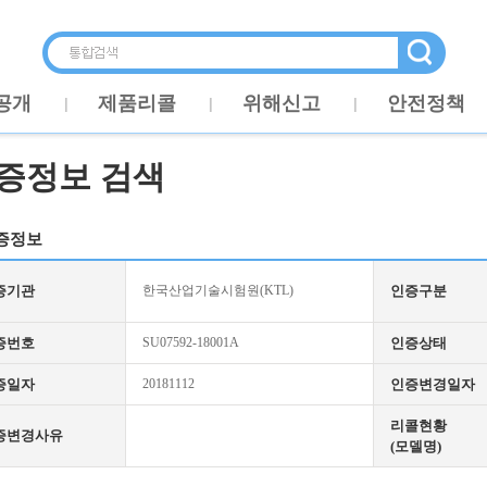
공개
제품리콜
위해신고
안전정책
증정보 검색
증정보
증기관
한국산업기술시험원(KTL)
인증구분
증번호
SU07592-18001A
인증상태
증일자
20181112
인증변경일자
리콜현황
증변경사유
(모델명)