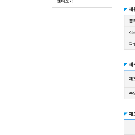
센터소개
제
품
상
파
제
제
수
제