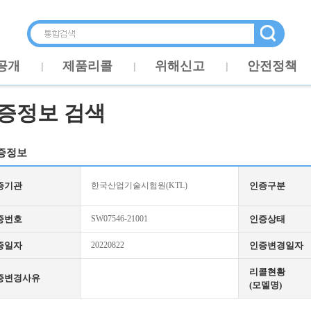
공개
제품리콜
위해신고
안전정책
증정보 검색
증정보
증기관
한국산업기술시험원(KTL)
인증구분
증번호
SW07546-21001
인증상태
증일자
20220822
인증변경일자
리콜현황
증변경사유
(모델명)