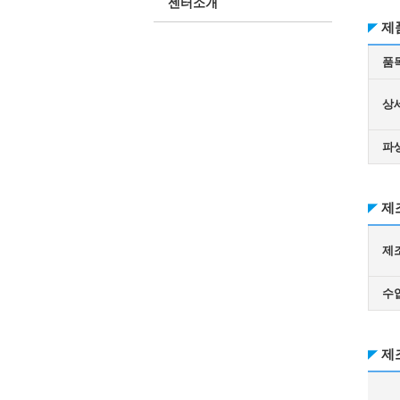
센터소개
제
품
상
파
제
제
수
제