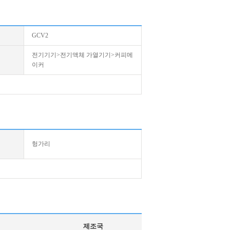
GCV2
전기기기>전기액체 가열기기>커피메
이커
헝가리
제조국