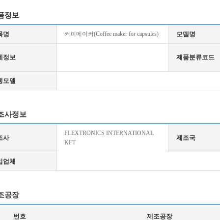
품정보
목명
커피메이커(Coffee maker for capsules)
모델명
세정보
제품분류코드
생모델
조사정보
FLEXTRONICS INTERNATIONAL
조사
제조국
KFT
입업체
조공장
번호
제조공장