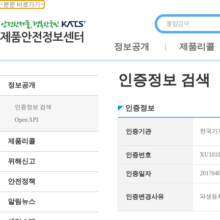
<본문 바로가기>
정보공개
제품리콜
인증정보 검색
정보공개
인증정보 검색
인증정보
Open API
인증기관
한국기
제품리콜
인증번호
XU1010
위해신고
인증일자
201704
안전정책
인증변경사유
파생등
알림뉴스