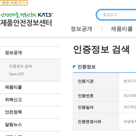
<본문 바로가기>
정보공개
제품리콜
인증정보 검색
정보공개
인증정보 검색
인증정보
Open API
인증기관
한국기
제품리콜
인증번호
XU1010
위해신고
인증일자
201705
안전정책
인증변경사유
파생등
알림뉴스