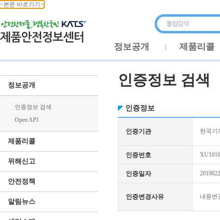
<본문 바로가기>
정보공개
제품리콜
인증정보 검색
정보공개
인증정보 검색
인증정보
Open API
인증기관
한국기
제품리콜
인증번호
XU1010
위해신고
인증일자
201902
안전정책
인증변경사유
내용변
알림뉴스