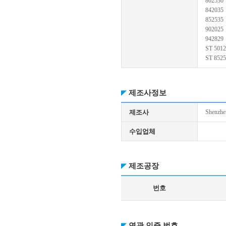
802530
842035
852535
902025
942829
ST 501
ST 852
제조사정보
제조사
Shenzhe
수입업체
제조공장
번호
연관 인증 번호