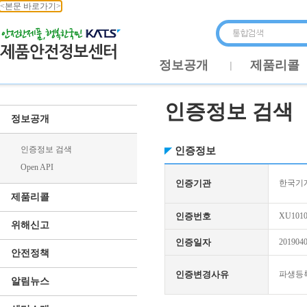
<본문 바로가기>
정보공개
제품리콜
인증정보 검색
정보공개
인증정보 검색
인증정보
Open API
인증기관
한국기
제품리콜
인증번호
XU1010
위해신고
인증일자
201904
안전정책
인증변경사유
파생등
알림뉴스