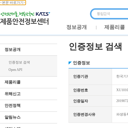
<본문 바로가기>
정보공개
제품리콜
인증정보 검색
정보공개
인증정보 검색
인증정보
Open API
인증기관
한국기
제품리콜
인증번호
XU1010
위해신고
인증일자
201907
안전정책
인증변경사유
파생등
알림뉴스