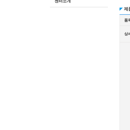
센터소개
제
품
상