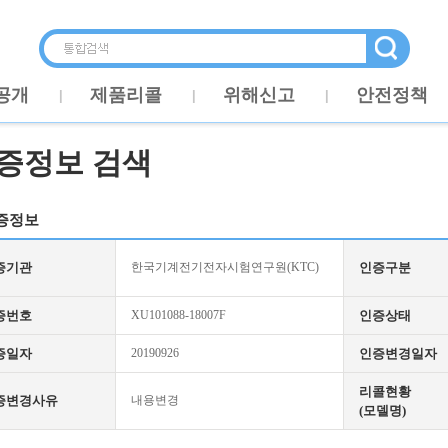
공개
제품리콜
위해신고
안전정책
증정보 검색
증정보
증기관
한국기계전기전자시험연구원(KTC)
인증구분
증번호
XU101088-18007F
인증상태
증일자
20190926
인증변경일자
리콜현황
증변경사유
내용변경
(모델명)