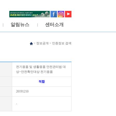
알림뉴스
센터소개
>
정보공개
>
인증정보 검색
전기용품 및 생활용품 안전관리법 대
상>안전확인대상 전기용품
적합
20191210
-