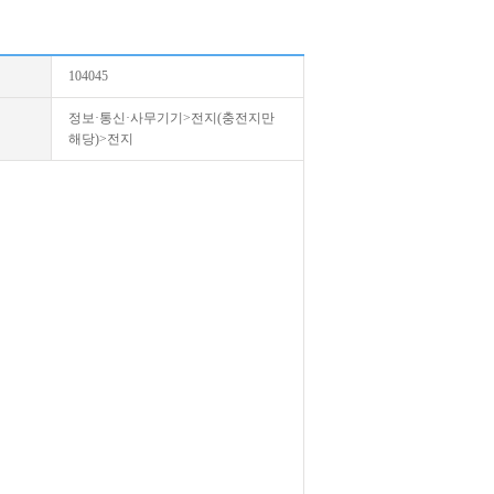
104045
정보·통신·사무기기>전지(충전지만
해당)>전지