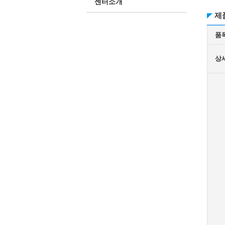
센터소개
제
품
상