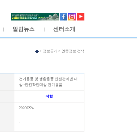
알림뉴스
센터소개
>
정보공개
>
인증정보 검색
전기용품 및 생활용품 안전관리법 대
상>안전확인대상 전기용품
적합
20200224
-