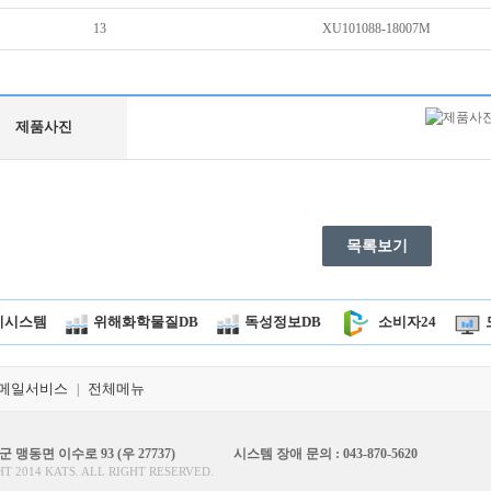
13
XU101088-18007M
제품사진
목록보기
시시스템
위해화학물질DB
독성정보DB
소비자24
메일서비스
전체메뉴
|
 맹동면 이수로 93 (우 27737)
시스템 장애 문의 : 043-870-5620
T 2014 KATS. ALL RIGHT RESERVED.