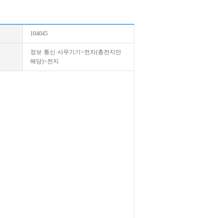
104045
정보·통신·사무기기>전지(충전지만
해당)>전지