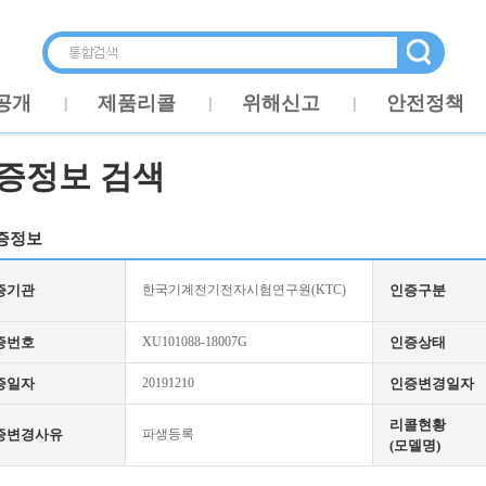
공개
제품리콜
위해신고
안전정책
증정보 검색
증정보
증기관
한국기계전기전자시험연구원(KTC)
인증구분
증번호
XU101088-18007G
인증상태
증일자
20191210
인증변경일자
리콜현황
증변경사유
파생등록
(모델명)