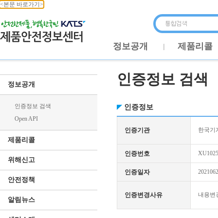
<본문 바로가기>
정보공개
제품리콜
인증정보 검색
정보공개
인증정보 검색
인증정보
Open API
인증기관
한국기
제품리콜
인증번호
XU1025
위해신고
인증일자
202106
안전정책
인증변경사유
내용변
알림뉴스