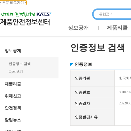
<본문 바로가기>
정보공개
제품리콜
인증정보 검색
정보공개
인증정보 검색
인증정보
Open API
인증기관
한국화학
제품리콜
인증번호
YH0707
위해신고
인증일자
202203
안전정책
인증변경사유
알림뉴스