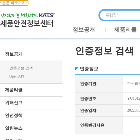
<본문 바로가기>
정보공개
제품리콜
인증정보 검색
정보공개
인증정보 검색
인증정보
Open API
인증기관
한국화학
제품리콜
인증번호
YU1012
위해신고
인증일자
202203
안전정책
인증변경사유
알림뉴스