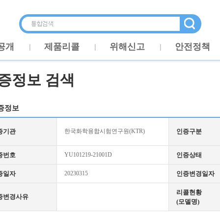
공개
제품리콜
위해신고
안전정책
증정보 검색
증정보
증기관
한국화학융합시험연구원(KTR)
인증구분
증번호
YU101219-21001D
인증상태
증일자
20230315
인증변경일자
리콜현황
증변경사유
(모델명)