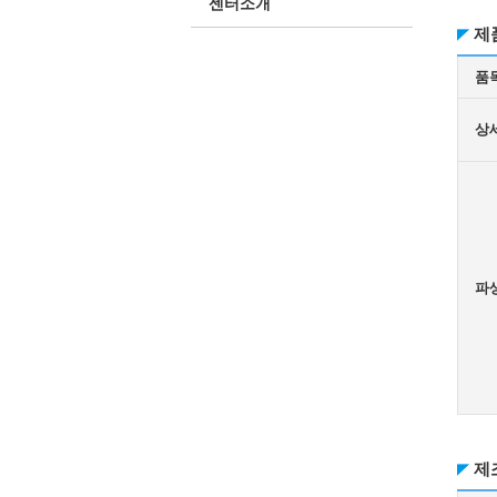
센터소개
제
품
상
파
제