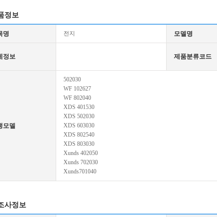
품정보
목명
전지
모델명
세정보
제품분류코드
502030
WF 102627
WF 802040
XDS 401530
XDS 502030
생모델
XDS 603030
XDS 802540
XDS 803030
Xunds 402050
Xunds 702030
Xunds701040
조사정보