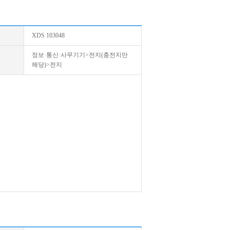
XDS 103048
정보·통신·사무기기>전지(충전지만
해당)>전지