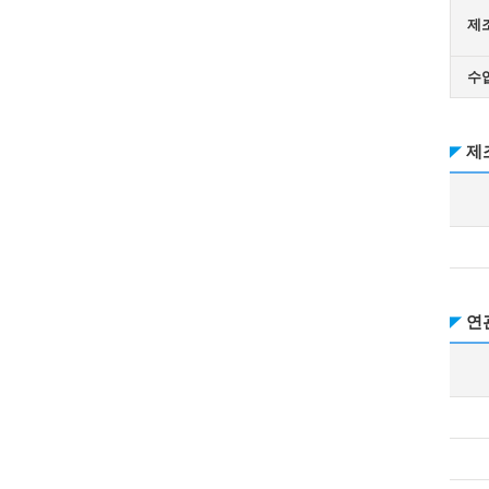
제
수
제
연