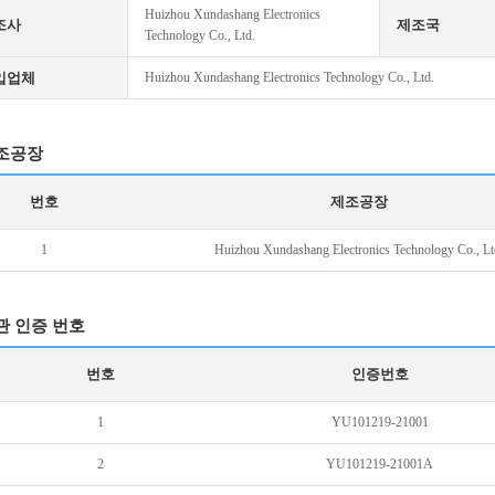
Huizhou Xundashang Electronics
조사
제조국
Technology Co., Ltd.
입업체
Huizhou Xundashang Electronics Technology Co., Ltd.
조공장
번호
제조공장
1
Huizhou Xundashang Electronics Technology Co., Lt
관 인증 번호
번호
인증번호
1
YU101219-21001
2
YU101219-21001A