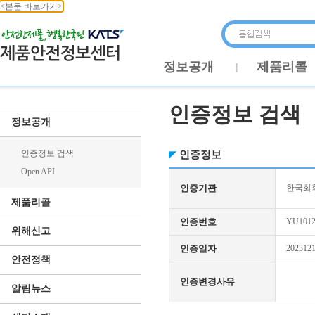
<본문 바로가기>
정보공개
제품리콜
인증정보 검색
정보공개
인증정보 검색
인증정보
Open API
인증기관
한국화학
제품리콜
인증번호
YU1012
위해신고
인증일자
202312
안전정책
인증변경사유
알림뉴스