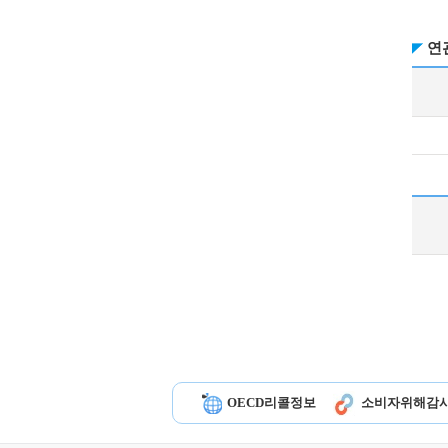
연
OECD리콜정보
소비자위해감