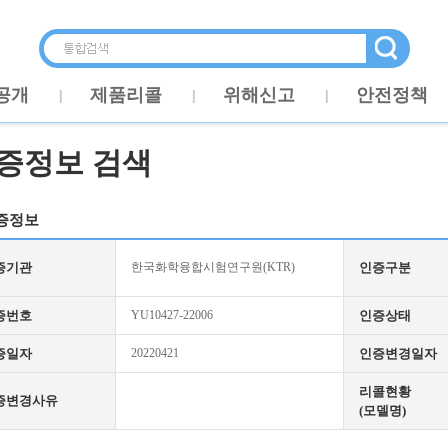
공개
제품리콜
위해신고
안전정책
증정보 검색
증정보
증기관
한국화학융합시험연구원(KTR)
인증구분
증번호
YU10427-22006
인증상태
증일자
20220421
인증변경일자
리콜현황
증변경사유
(모델명)