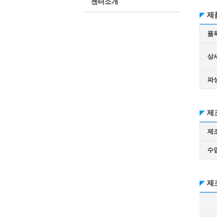
센터소개
제
품
상
파
제
제
수
제