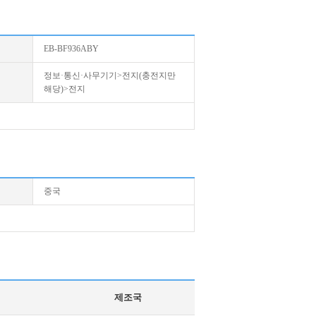
EB-BF936ABY
정보·통신·사무기기>전지(충전지만
해당)>전지
중국
제조국