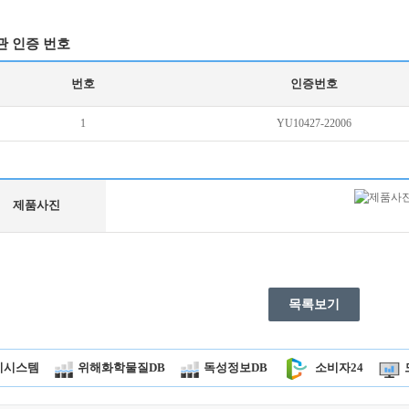
관 인증 번호
번호
인증번호
1
YU10427-22006
제품사진
목록보기
시시스템
위해화학물질DB
독성정보DB
소비자24