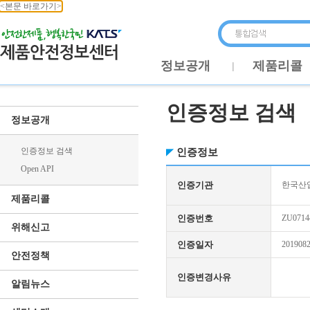
<본문 바로가기>
정보공개
제품리콜
인증정보 검색
정보공개
인증정보 검색
인증정보
Open API
인증기관
한국산업
제품리콜
인증번호
ZU0714
위해신고
인증일자
201908
안전정책
인증변경사유
알림뉴스