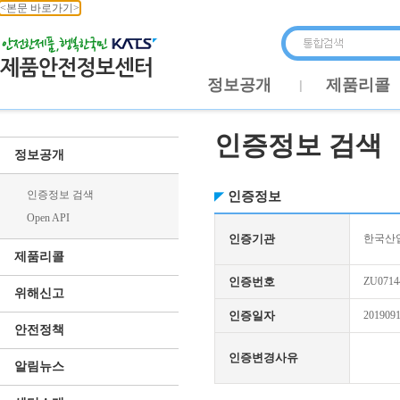
<본문 바로가기>
정보공개
제품리콜
인증정보 검색
정보공개
인증정보 검색
인증정보
Open API
인증기관
한국산업
제품리콜
인증번호
ZU0714
위해신고
인증일자
201909
안전정책
인증변경사유
알림뉴스