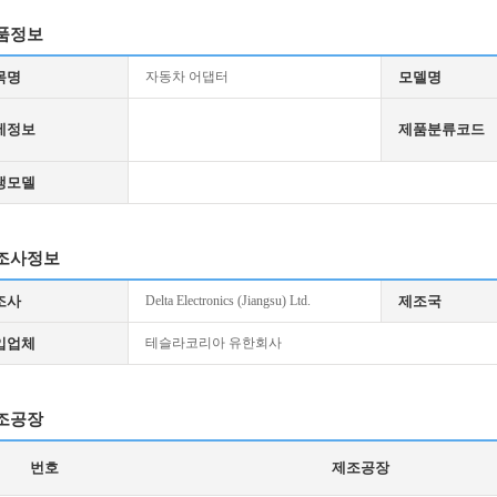
품정보
목명
자동차 어댑터
모델명
세정보
제품분류코드
생모델
조사정보
조사
Delta Electronics (Jiangsu) Ltd.
제조국
입업체
테슬라코리아 유한회사
조공장
번호
제조공장