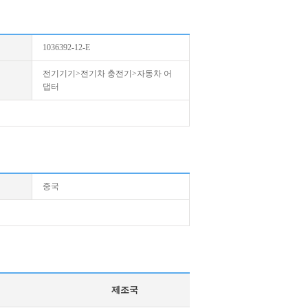
1036392-12-E
전기기기>전기차 충전기>자동차 어
댑터
중국
제조국