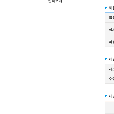
센터소개
제
품
상
파
제
제
수
제