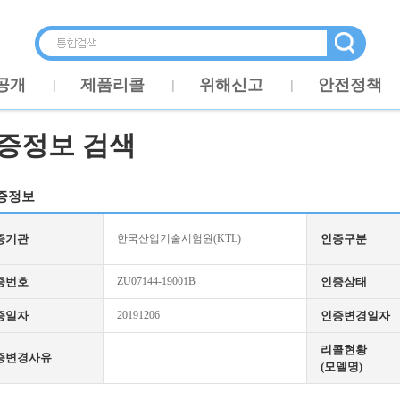
공개
제품리콜
위해신고
안전정책
증정보 검색
증정보
증기관
한국산업기술시험원(KTL)
인증구분
증번호
ZU07144-19001B
인증상태
증일자
20191206
인증변경일자
리콜현황
증변경사유
(모델명)