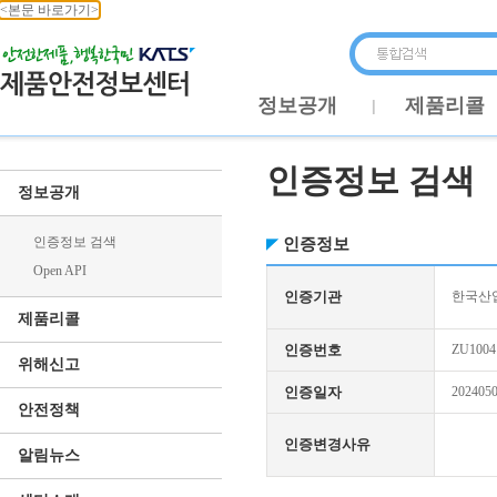
<본문 바로가기>
정보공개
제품리콜
인증정보 검색
정보공개
인증정보 검색
인증정보
Open API
인증기관
한국산업
제품리콜
인증번호
ZU1004
위해신고
인증일자
202405
안전정책
인증변경사유
알림뉴스