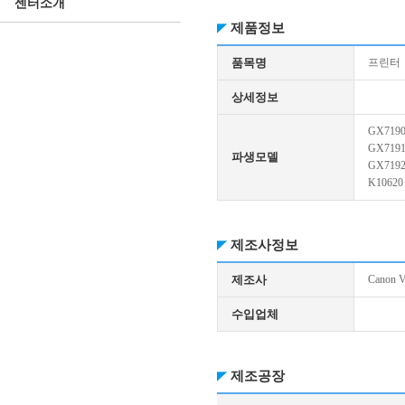
센터소개
제품정보
품목명
프린터
상세정보
GX719
GX719
파생모델
GX719
K10620
제조사정보
제조사
Canon V
수입업체
제조공장