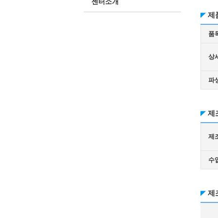
센터소개
제
품
상
파
제
제
수
제