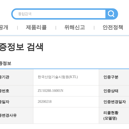
공개
제품리콜
위해신고
안전정책
증정보 검색
증정보
증기관
한국산업기술시험원(KTL)
인증구분
증번호
ZU10288-16001N
인증상태
증일자
20200218
인증변경일자
리콜현황
증변경사유
(모델명)