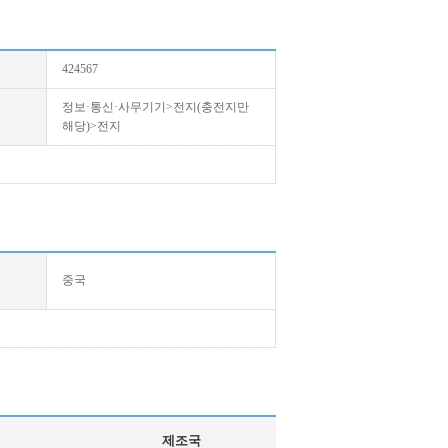
424567
정보·통신·사무기기>전지(충전지만
해당)>전지
중국
제조국