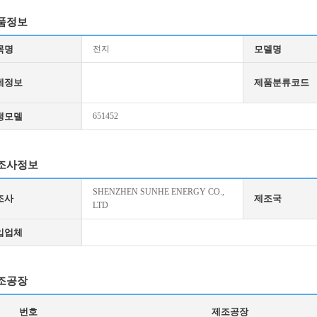
품정보
목명
전지
모델명
세정보
제품분류코드
생모델
651452
조사정보
SHENZHEN SUNHE ENERGY CO.,
조사
제조국
LTD
입업체
조공장
번호
제조공장