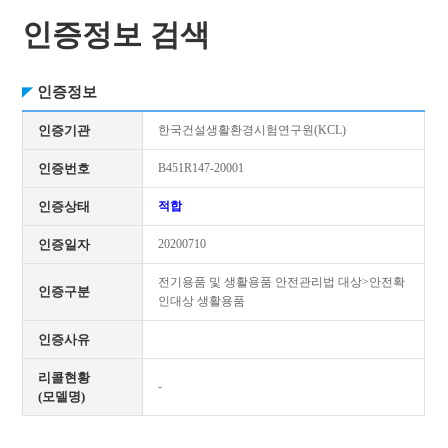
인증정보 검색
인증정보
인증기관
한국건설생활환경시험연구원(KCL)
인증번호
B451R147-20001
인증상태
적합
인증일자
20200710
전기용품 및 생활용품 안전관리법 대상>안전확
인증구분
인대상 생활용품
인증사유
리콜현황
-
(모델명)