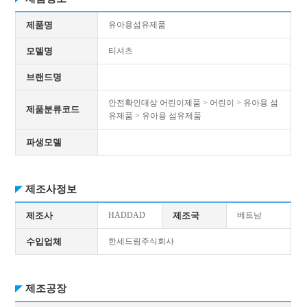
제품명
유아용섬유제품
모델명
티셔츠
브랜드명
안전확인대상 어린이제품 > 어린이 > 유아용 섬
제품분류코드
유제품 > 유아용 섬유제품
파생모델
제조사정보
제조사
HADDAD
제조국
베트남
수입업체
한세드림주식회사
제조공장