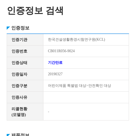
인증정보 검색
인증정보
인증기관
한국건설생활환경시험연구원(KCL)
인증번호
CB011R056-9024
인증상태
기간만료
인증일자
20190327
인증구분
어린이제품 특별법 대상>안전확인 대상
인증사유
리콜현황
-
(모델명)
제품정보