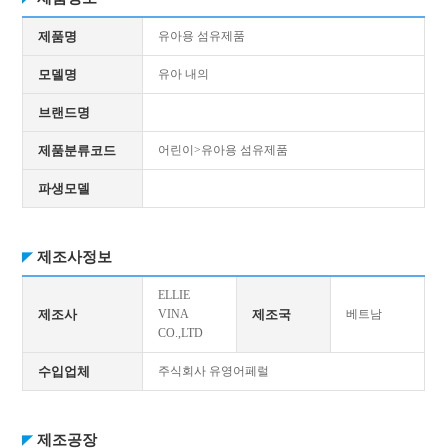
제품명
유아용 섬유제품
모델명
유아 내의
브랜드명
제품분류코드
어린이>유아용 섬유제품
파생모델
제조사정보
ELLIE
제조사
VINA
제조국
베트남
CO.,LTD
수입업체
주식회사 유영어페럴
제조공장