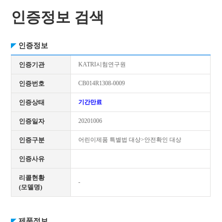
인증정보 검색
인증정보
인증기관
KATRI시험연구원
인증번호
CB014R1308-0009
인증상태
기간만료
인증일자
20201006
인증구분
어린이제품 특별법 대상>안전확인 대상
인증사유
리콜현황
-
(모델명)
제품정보