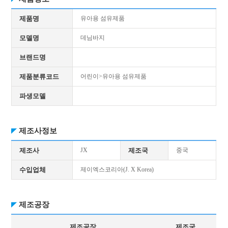
제품명
유아용 섬유제품
모델명
데님바지
브랜드명
제품분류코드
어린이>유아용 섬유제품
파생모델
제조사정보
제조사
JX
제조국
중국
수입업체
제이엑스코리아(J. X Korea)
제조공장
제조공장
제조국