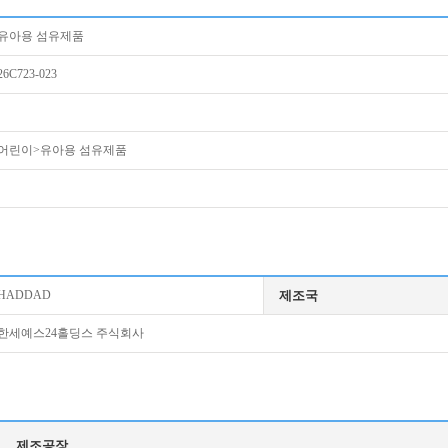
유아용 섬유제품
26C723-023
어린이>유아용 섬유제품
HADDAD
제조국
한세예스24홀딩스 주식회사
제조공장