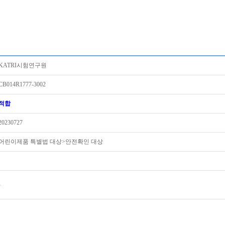
KATRI시험연구원
CB014R1777-3002
적합
20230727
어린이제품 특별법 대상>안전확인 대상
-