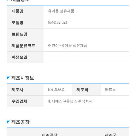
제품명
유아용 섬유제품
모델명
66M132-023
브랜드명
제품분류코드
어린이>유아용 섬유제품
파생모델
제조사정보
제조사
HADDAD
제조국
베트남
수입업체
한세예스24홀딩스 주식회사
제조공장
제조공장
제조국