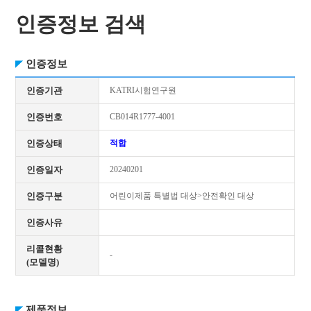
인증정보 검색
인증정보
인증기관
KATRI시험연구원
인증번호
CB014R1777-4001
인증상태
적합
인증일자
20240201
인증구분
어린이제품 특별법 대상>안전확인 대상
인증사유
리콜현황
-
(모델명)
제품정보