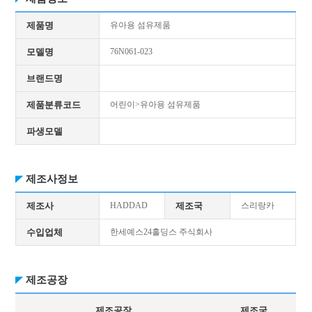
제품명
유아용 섬유제품
모델명
76N061-023
브랜드명
제품분류코드
어린이>유아용 섬유제품
파생모델
제조사정보
제조사
HADDAD
제조국
스리랑카
수입업체
한세예스24홀딩스 주식회사
제조공장
제조공장
제조국