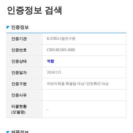
인증정보 검색
인증정보
인증기관
KATRI시험연구원
인증번호
CB014R1805-4008
인증상태
적합
인증일자
20241115
인증구분
어린이제품 특별법 대상>안전확인 대상
인증사유
리콜현황
-
(모델명)
제품정보