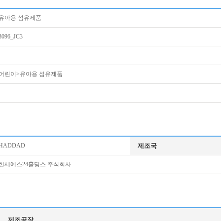
유아용 섬유제품
3096_JC3
어린이>유아용 섬유제품
HADDAD
제조국
한세예스24홀딩스 주식회사
제조공장