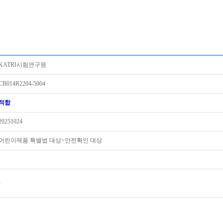
KATRI시험연구원
CB014R2204-5004
적합
20251024
어린이제품 특별법 대상>안전확인 대상
-