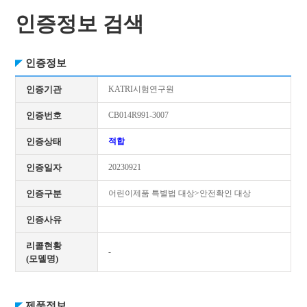
인증정보 검색
인증정보
인증기관
KATRI시험연구원
인증번호
CB014R991-3007
인증상태
적합
인증일자
20230921
인증구분
어린이제품 특별법 대상>안전확인 대상
인증사유
리콜현황
-
(모델명)
제품정보