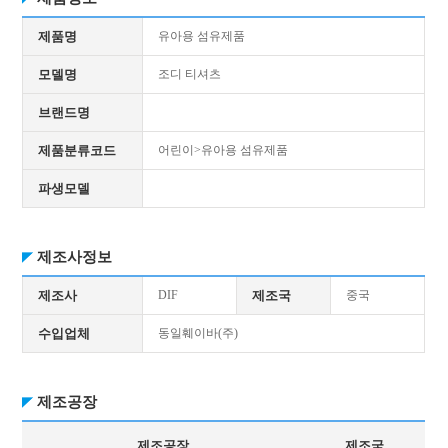
제품명
유아용 섬유제품
모델명
조디 티셔츠
브랜드명
제품분류코드
어린이>유아용 섬유제품
파생모델
제조사정보
제조사
DIF
제조국
중국
수입업체
동일훼이바(주)
제조공장
제조공장
제조국