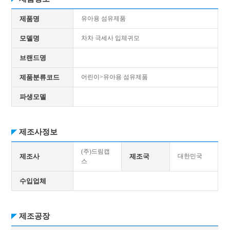
제품명
유아용 섬유제품
모델명
차차 극세사 입체귀모
브랜드명
제품분류코드
어린이>유아용 섬유제품
파생모델
제조사정보
(주)드림캡
제조사
제조국
대한민국
스
수입업체
제조공장