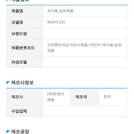
제품명
유아용 섬유제품
모델명
배냇저고리
브랜드명
안전확인대상 어린이제품>어린이>유아용 섬유
제품분류코드
제품
파생모델
제조사정보
(주)유영어
제조사
제조국
한국
페럴
수입업체
제조공장