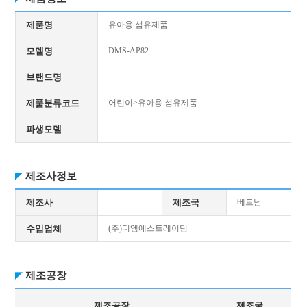
제품명
유아용 섬유제품
모델명
DMS-AP82
브랜드명
제품분류코드
어린이>유아용 섬유제품
파생모델
제조사정보
제조사
제조국
베트남
수입업체
(주)디엠에스트레이딩
제조공장
제조공장
제조국