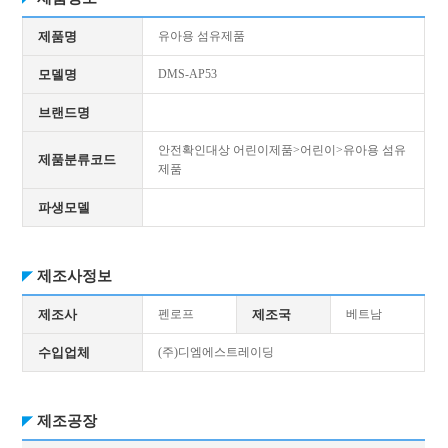
제품명
유아용 섬유제품
모델명
DMS-AP53
브랜드명
안전확인대상 어린이제품>어린이>유아용 섬유
제품분류코드
제품
파생모델
제조사정보
제조사
펜로프
제조국
베트남
수입업체
(주)디엠에스트레이딩
제조공장