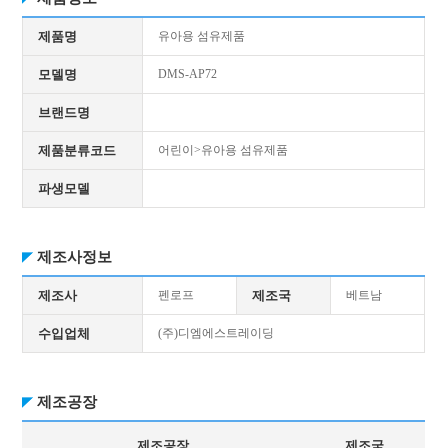
제품명
유아용 섬유제품
모델명
DMS-AP72
브랜드명
제품분류코드
어린이>유아용 섬유제품
파생모델
제조사정보
제조사
펜로프
제조국
베트남
수입업체
(주)디엠에스트레이딩
제조공장
제조공장
제조국