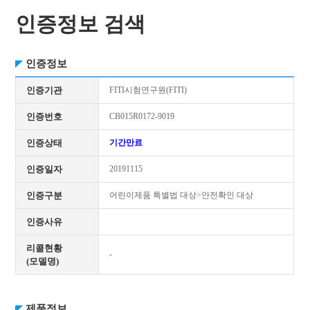
인증정보 검색
인증정보
인증기관
FITI시험연구원(FITI)
인증번호
CB015R0172-9019
인증상태
기간만료
인증일자
20191115
인증구분
어린이제품 특별법 대상>안전확인 대상
인증사유
리콜현황
-
(모델명)
제품정보